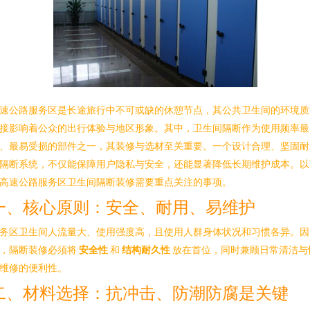
速公路服务区是长途旅行中不可或缺的休憩节点，其公共卫生间的环境质
接影响着公众的出行体验与地区形象。其中，卫生间隔断作为使用频率最
、最易受损的部件之一，其装修与选材至关重要。一个设计合理、坚固耐
隔断系统，不仅能保障用户隐私与安全，还能显著降低长期维护成本。以
高速公路服务区卫生间隔断装修需要重点关注的事项。
一、核心原则：安全、耐用、易维护
务区卫生间人流量大、使用强度高，且使用人群身体状况和习惯各异。因
，隔断装修必须将
安全性
和
结构耐久性
放在首位，同时兼顾日常清洁与
维修的便利性。
二、材料选择：抗冲击、防潮防腐是关键