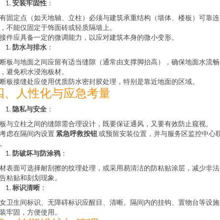
安装牢固性
：
有固定点（如天地轴、立柱）必须与建筑承重结构（墙体、楼板）可靠连
，不能仅固定于饰面砖或轻质隔墙上。
接件应具备一定的微调能力，以应对建筑本身的微小变形。
防水与排水
：
断板与地面之间应留有适当缝隙（通常由支撑脚抬高），确保地面水流畅
，避免积水浸泡板材。
断板接缝处应使用优质防水密封胶处理，特别是靠近地面的区域。
四、人性化与应急考量
隐私与安全
：
板与立柱之间的缝隙需合理设计，既要保证通风，又要有效防止窥视。
考虑在隔间内设置
紧急呼救按钮
或预留安装位置，并与服务区监控中心
。
防破坏与防涂鸦
：
材表面可选择耐刮擦的纹理处理，或采用易清洁的防粘贴涂层，减少非法
告粘贴和刻划现象。
标识清晰
：
女卫生间标识、无障碍标识应醒目、清晰。隔间内的挂钩、置物台等设施
装牢固，方便使用。