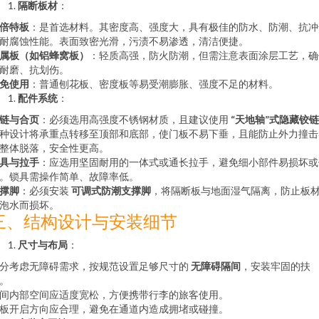
隔断板材
：
倍特板
：是首选材料。其密度高、强度大，具有极佳的防水、防潮、抗冲
耐腐蚀性能。表面致密光滑，污渍不易渗透，清洁便捷。
属板（如铝蜂窝板）
：轻质高强，防火防潮，但需注意表面涂层工艺，确
耐磨、抗划伤。
免使用
：普通刨花板、密度板等易受潮膨胀、强度不足的材料。
配件系统
：
链与合页
：必须选用高强度不锈钢材质，且建议使用
“天地轴”式隐藏铰链
种设计将承重点转移至顶部和底部，使门板不易下垂，且能防止外力撞击
整体脱落，安全性更高。
具与拉手
：应选用坚固耐用的一体式或通长拉手，避免细小部件易损坏或
。锁具需操作简单、故障率低。
撑脚
：必须安装
可调式防潮支撑脚
，将隔断板与地面湿气隔离，防止板
泡水而损坏。
三、结构设计与安装细节
尺寸与布局
：
分考虑无障碍需求，按规范设置足够尺寸的
无障碍隔间
，安装牢固的扶
。
间内部空间应适度宽松，方便携带行李的旅客使用。
板开启方向应合理，避免在通道内造成拥堵或碰撞。