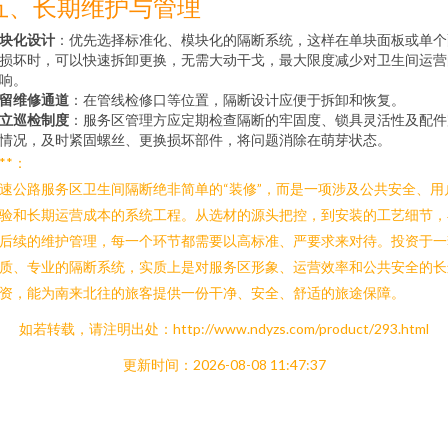
五、长期维护与管理
块化设计
：优先选择标准化、模块化的隔断系统，这样在单块面板或单个
损坏时，可以快速拆卸更换，无需大动干戈，最大限度减少对卫生间运营
响。
留维修通道
：在管线检修口等位置，隔断设计应便于拆卸和恢复。
立巡检制度
：服务区管理方应定期检查隔断的牢固度、锁具灵活性及配件
情况，及时紧固螺丝、更换损坏部件，将问题消除在萌芽状态。
***：
速公路服务区卫生间隔断绝非简单的“装修”，而是一项涉及公共安全、用
验和长期运营成本的系统工程。从选材的源头把控，到安装的工艺细节，
后续的维护管理，每一个环节都需要以高标准、严要求来对待。投资于一
质、专业的隔断系统，实质上是对服务区形象、运营效率和公共安全的长
资，能为南来北往的旅客提供一份干净、安全、舒适的旅途保障。
如若转载，请注明出处：http://www.ndyzs.com/product/293.html
更新时间：2026-08-08 11:47:37