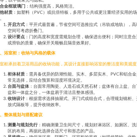
合金框玻璃门
：结构强度高，风格简洁。
他材质
：如塑料（PVC）或抗倍特板，多用于公共或更注重经济实用的场
。
开启方式
：平开式最普遍，节省空间可选推拉式（吊轨或地轨），高
空间可考虑折叠门。
设计要点
：门的高度和宽度需规划合理，确保进出便利；同时注意合
或滑轨的质量，确保开关顺畅且隔音效果好。
、浴室柜：收纳与风格的载体
室柜承担着卫浴用品的收纳功能，其设计直接影响浴室的整洁度和美观度
柜体材质
：需具备优异的防潮性能。实木、多层实木、PVC和铝合金
常见选择，应结合预算和湿度环境决定。
台面与盆体
：台面常用陶瓷、人造石或天然石材；盆体有台上盆、台
盆和一体盆之分，一体盆易于清洁且整体感强。
收纳设计
：根据需求选择抽屉式、开门式或组合式，合理规划镜柜、
放式隔板等，提升收纳效率。
、整体规划与搭配建议
测量与规划先行
：精确测量卫生间尺寸，规划好淋浴区、如厕区、洗
区的布局，再据此选择合适尺寸和形态的产品。
风格统一
：确保淋浴房、隔断门、浴室柜的风格（如现代简约、北欧