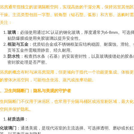
浴房通常指独立的玻璃隔断空间，实现高效的干湿分离，保持浴室其他区
干燥。主流类型包括一字型、转角型（钻石型、弧形）和方形。选购时需
关注：
玻璃
：必须使用通过3C认证的钢化玻璃，厚度通常为6-8mm。可选
贴防爆膜或使用夹胶玻璃以提升安全性。
框架与五金
：优质铝合金或不锈钢框架应结构稳固、耐腐蚀。滑轮、
页等五金件需顺滑静音、经久耐用。
防水性
：检查挡水条（石基）的安装密封性，以及玻璃接缝处的胶条
密封胶处理是否严密。
浴房的概念有时与淋浴房混用，但更倾向于指代一个功能更集成、体验更
的整体沐浴空间，可能包含坐浴、蒸汽或按摩功能。
、卫生间隔断门：隐私与美观的守护者
生间隔断门不仅用于淋浴区，也常用于分隔马桶区或浴室柜区域，最大化
空间并保护隐私。
材质选择
：
化玻璃门
：通透美观，是现代浴室的主流选择。可选择透明、磨砂或长虹
等，以平衡采光与隐私。